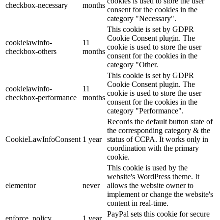
cookies is used to store the user
checkbox-necessary
months
consent for the cookies in the
category "Necessary".
This cookie is set by GDPR
Cookie Consent plugin. The
cookielawinfo-
11
cookie is used to store the user
checkbox-others
months
consent for the cookies in the
category "Other.
This cookie is set by GDPR
Cookie Consent plugin. The
cookielawinfo-
11
cookie is used to store the user
checkbox-performance
months
consent for the cookies in the
category "Performance".
Records the default button state of
the corresponding category & the
CookieLawInfoConsent
1 year
status of CCPA. It works only in
coordination with the primary
cookie.
This cookie is used by the
website's WordPress theme. It
elementor
never
allows the website owner to
implement or change the website's
content in real-time.
PayPal sets this cookie for secure
enforce_policy
1 year