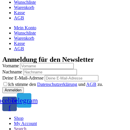
Wunschliste
Warenkorb
Kasse
AGB
Mein Konto
Wunschliste
Warenkorb
Kasse
AGB
Anmeldung für den Newsletter
Vorname
Nachname
Deine E-Mail-Adresse
Ich stimme den
Datenschutzerklärung
und
AGB
zu.
acebook-
Telegram
f
Shop
My Account
Search