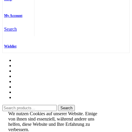
My Account
Search
Wishlist
Shop
Über uns
Wunschliste
Mein Konto
Kasse
Warenkorb
Kontakt
ANDAL’OR Website
Search
Search
for:
Wir nutzen Cookies auf unserer Website. Einige
von ihnen sind essenziell, während andere uns
helfen, diese Website und Ihre Erfahrung zu
verbessern.