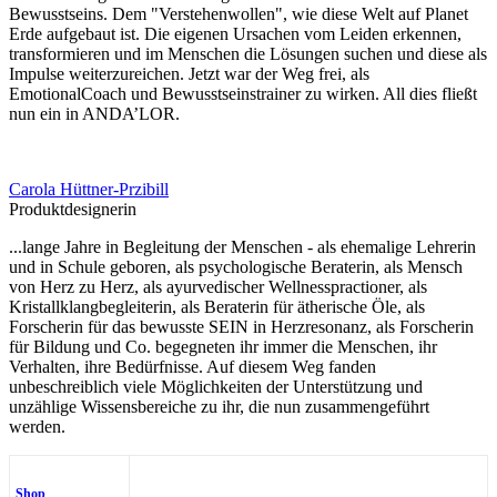
Bewusstseins. Dem "Verstehenwollen", wie diese Welt auf Planet
Erde aufgebaut ist. Die eigenen Ursachen vom Leiden erkennen,
transformieren und im Menschen die Lösungen suchen und diese als
Impulse weiterzureichen. Jetzt war der Weg frei, als
EmotionalCoach und Bewusstseinstrainer zu wirken. All dies fließt
nun ein in ANDA’LOR.
Carola Hüttner-Przibill
Produktdesignerin
...lange Jahre in Begleitung der Menschen - als ehemalige Lehrerin
und in Schule geboren, als psychologische Beraterin, als Mensch
von Herz zu Herz, als ayurvedischer Wellnesspractioner, als
Kristallklangbegleiterin, als Beraterin für ätherische Öle, als
Forscherin für das bewusste SEIN in Herzresonanz, als Forscherin
für Bildung und Co. begegneten ihr immer die Menschen, ihr
Verhalten, ihre Bedürfnisse. Auf diesem Weg fanden
unbeschreiblich viele Möglichkeiten der Unterstützung und
unzählige Wissensbereiche zu ihr, die nun zusammengeführt
werden.
Shop