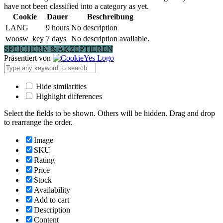
have not been classified into a category as yet.
Cookie
Dauer
Beschreibung
LANG
9 hours
No description
woosw_key
7 days
No description available.
SPEICHERN & AKZEPTIEREN
Präsentiert von
Hide similarities
Highlight differences
Select the fields to be shown. Others will be hidden. Drag and drop
to rearrange the order.
Image
SKU
Rating
Price
Stock
Availability
Add to cart
Description
Content