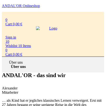
ANDAL'OR Onlineshop
Menu
Menu
0
Cart
0,00
€
Sign in
10
Wishlist
10
Items
0
Cart
0,00
€
Über uns
Über uns
ANDAL'OR - das sind wir
Alexander
Mitarbeiter
… als Kind hat er jegliches klassisches Lernen verweigert. Erst mit
27 Jahren begann er seine ureigene Reise in die Welt des